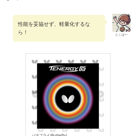
性能を妥協せず、軽量化するな
ら！
たくぼー
バタフライ(Butterfly)