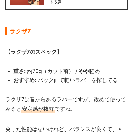
ト3選
ラクザ7
【ラクザ7のスペック】
重さ:
約70g（カット前） /
やや
軽め
おすすめ:
バック面で軽いラバーを探してる
ラクザ7は昔からあるラバーですが、改めて使って
みると
安定感が抜群
ですね。
尖った性能はないけれど、バランスが良くて、回