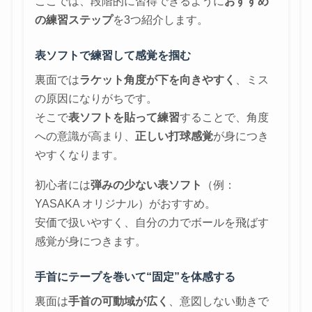
ここでは、段階的に習得できるように
おすすめ
の練習ステップ
を3つ紹介します。
表ソフトで練習して感覚を掴む
裏面では
ラケット角度が下を向きやすく
、ミス
の原因になりがちです。
そこで
表ソフトを貼って練習
することで、角度
への意識が高まり、
正しい打球感覚
が身につき
やすくなります。
初心者には
弾みの少ない表ソフト
（例：
YASAKA オリジナル）がおすすめ。
安価で扱いやすく、自分の力でボールを飛ばす
感覚が身につきます。
手首にテープを巻いて“固定”を体感する
裏面は
手首の可動域が広く
、意図しない動きで