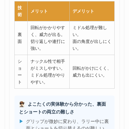
技
メリット
デメリット
術
回転がかかりやす
ミドル処理が難し
裏
く、威力が出る。
い。
面
切り返しや連打に
面の角度が出しにく
強い。
い。
シ
ナックル性で相手
ョ
がミスしやすい。
回転がかけにくく、
ー
ミドル処理がやり
威力も出にくい。
ト
やすい。
よこたくの実体験から分かった、裏面
とショートの両立の難しさ
▶
グリップが微妙に変わり、ラリー中に裏
面とショートを切り替えるのが難しい