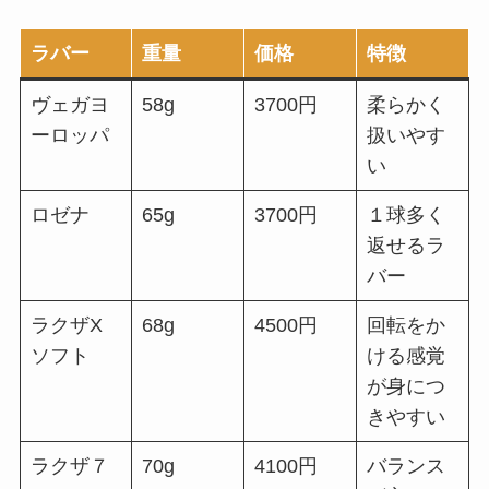
ラバー
重量
価格
特徴
ヴェガヨ
58g
3700円
柔らかく
ーロッパ
扱いやす
い
ロゼナ
65g
3700円
１球多く
返せるラ
バー
ラクザX
68g
4500円
回転をか
ソフト
ける感覚
が身につ
きやすい
ラクザ７
70g
4100円
バランス