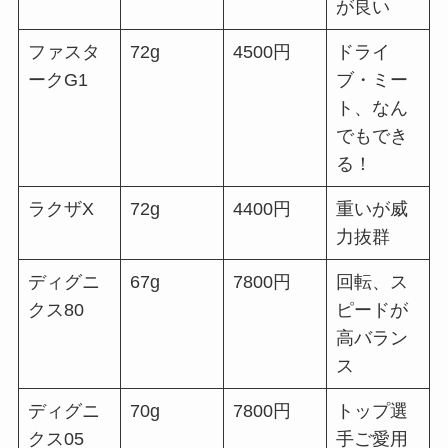
が良い
ファスタ
72g
4500円
ドライ
ークG1
ブ・ミー
ト、なん
でもでき
る！
ラクザX
72g
4400円
重いが威
力抜群
ディグニ
67g
7800円
回転、ス
クス80
ピードが
高バラン
ス
ディグニ
70g
7800円
トップ選
クス05
手ご愛用